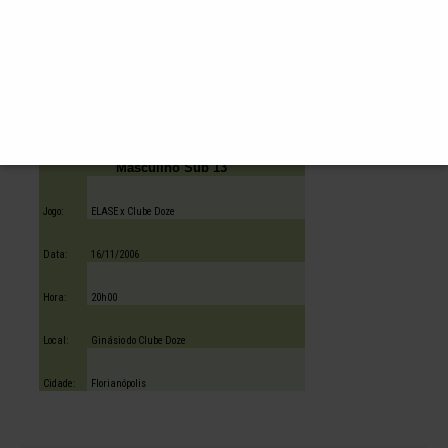
Local:
Ginásio Clube Doze
Cidade:
Florianópolis
Liga da Grande Florianópolis de Futsal
Masculino Sub 13
Jogo:
ELASE x Clube Doze
Data:
16/11/2006
Hora:
20h00
Local:
Ginásio do Clube Doze
Cidade:
Florianópolis