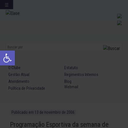
☰
Ir
para
conteúdo
Abrir a barra de ferramentas
O Clube
Estatuto
Gestão Atual
Regimentos Internos
Atendimento
Blog
Webmail
Política de Privacidade
Publicado em
13 de novembro de 2006
Programação Esportiva da semana de