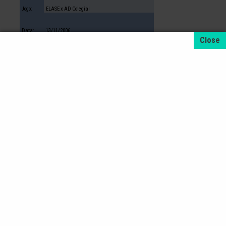
Jogo:
ELASE x AD Colegial
Data:
13/11/2006
Hora:
19h00
Local:
Ginásio da AABB
Cidade:
Florianópolis
Liga da Grande Florianópolis de Futsal
Masculino Sub 11
Jogo:
ELASE x Clube Doze
Data:
14/11/2006
Hora:
19h30