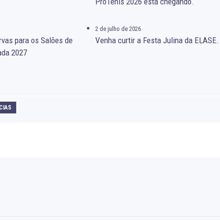
PróTênis 2026 está chegando.
2 de julho de 2026
rvas para os Salões de
Venha curtir a Festa Julina da ELASE.
ada 2027
CIAS