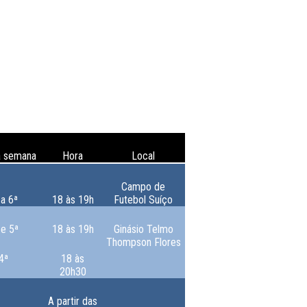
a semana
Hora
Local
Campo de
 a 6ª
18 às 19h
Futebol Suíço
 e 5ª
18 às 19h
Ginásio Telmo
Thompson Flores
4ª
18 às
20h30
A partir das