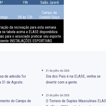
4ª
19h
Salão Jurerê
Campo de
mingo
09 às 12h
Futebol Suíço
mação da recreação para esta semana
 na tabela acima a ELASE disponibiliza
cais para o associado praticar seu esporte.
mbiente INSTALAÇÕES ESPORTIVAS
31 de julho de 2026
xa de adesão foi
Dia dos Pais é na ELASE, venha se
a 31 de Agosto.
divertir com a gente.
23 de julho de 2026
gimento do Campo de
O Torneio de Duplas Masculinas ELA