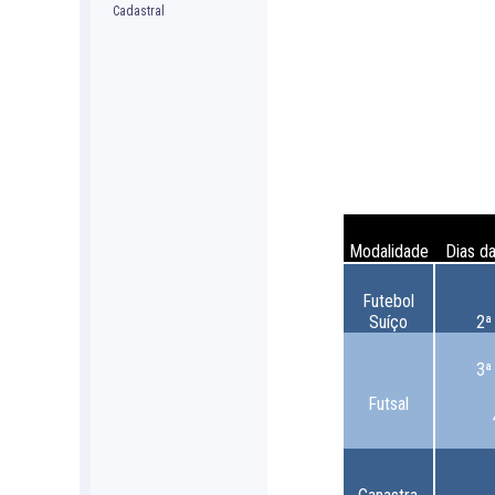
Modalidade
Dias d
Futebol
Suíço
2ª
3ª
Futsal