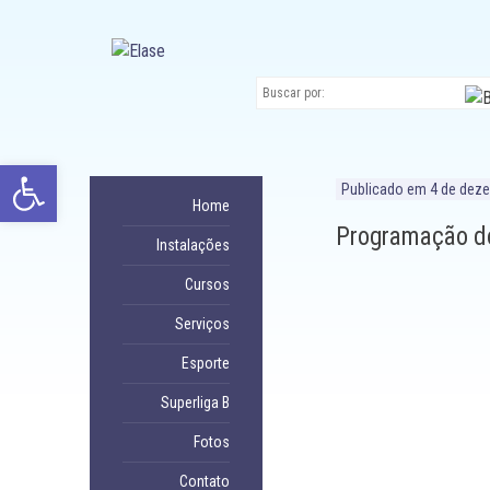
Ir
para
conteúdo
Abrir a barra de ferramentas
Publicado em
4 de dez
Home
Programação do
Instalações
Cursos
Serviços
Esporte
Superliga B
Fotos
Contato