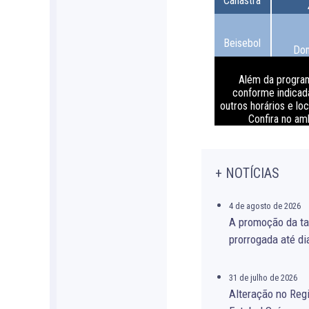
Canastra
Beisebol
Do
Além da progra
conforme indicada
outros horários e lo
Confira no a
+ NOTÍCIAS
4 de agosto de 2026
A promoção da ta
prorrogada até di
31 de julho de 2026
Alteração no Re