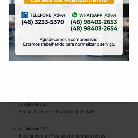
23 de julho de 2026
O Torneio de Duplas Masculinas ELASE
PróTênis 2026 está chegando.
19 de julho de 2026
Venha para o Happy Hour na ELASE.
14 de julho de 2026
Abertura de Reservas para os Salões de Festas
– Temporada 2027
2 de julho de 2026
Venha curtir a Festa Julina da ELASE.
1 de julho de 2026
A partir do dia 1º de agosto teremos novas