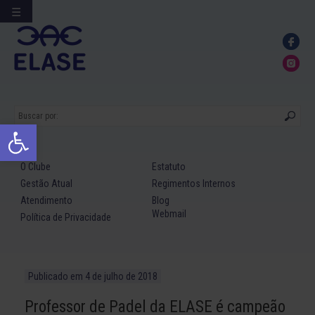
☰
Ir
para
conteúdo
Abrir a barra de ferramentas
O Clube
Estatuto
Gestão Atual
Regimentos Internos
Atendimento
Blog
Webmail
Política de Privacidade
Publicado em
4 de julho de 2018
Professor de Padel da ELASE é campeão