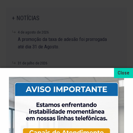
+ NOTÍCIAS
4 de agosto de 2026
A promoção da taxa de adesão foi prorrogada
até dia 31 de Agosto.
31 de julho de 2026
Dia dos Pais é na ELASE, venha se divertir com
a gente.
31 de julho de 2026
Venha para a Feijoada na ELASE.
31 de julho de 2026
Alteração no Regimento do Campo de Futebol
Suíço.