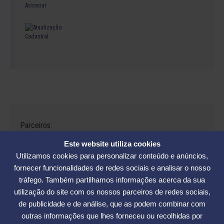
Parceiros:
Este website utiliza cookies
Utilizamos cookies para personalizar conteúdo e anúncios,
fornecer funcionalidades de redes sociais e analisar o nosso
tráfego. Também partilhamos informações acerca da sua
Avenida César Seara, 560 - Florianópolis | Telefones: (48) 3234-2986
utilização do site com os nossos parceiros de redes sociais,
- (48) 3234-2089 - (48) 3233-5370. | E-mail:
elase@elase.com.br
de publicidade e de análise, que as podem combinar com
Sede de Praia: Rua Elke Hering, 70, Barra da Lagoa - Florianópolis |
outras informações que lhes forneceu ou recolhidas por
Telefone 48 3365-5789 | E-mail:
sedepraia@elase.com.br