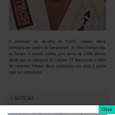
O professor de Jiu-Jitsu da ELASE, Fabiano Meira,
participou em janeiro do Campeonato Jiu-Jitsu Champioship,
na Europa. O evento contou com cerca de 2.000 atletas,
sendo que na categoria de Fabiano, 23 disputavam o título
de campeão. Fabiano Meira conquistou com êxito o quinto
lugar na competição.
+ NOTÍCIAS
4 de agosto de 2026