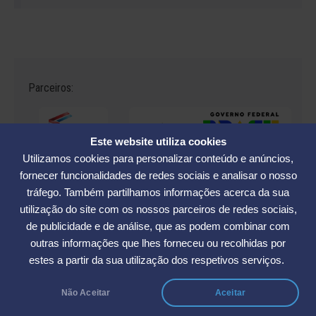
Parceiros:
Este website utiliza cookies
Utilizamos cookies para personalizar conteúdo e anúncios,
fornecer funcionalidades de redes sociais e analisar o nosso
tráfego. Também partilhamos informações acerca da sua
Avenida César Seara, 560 - Florianópolis | Telefones: (48) 3234-2986
utilização do site com os nossos parceiros de redes sociais,
- (48) 3234-2089 - (48) 3233-5370. | E-mail:
elase@elase.com.br
de publicidade e de análise, que as podem combinar com
Sede de Praia: Rua Elke Hering, 70, Barra da Lagoa - Florianópolis |
outras informações que lhes forneceu ou recolhidas por
Telefone 48 3365-5789 | E-mail:
sedepraia@elase.com.br
estes a partir da sua utilização dos respetivos serviços.
Não Aceitar
Aceitar