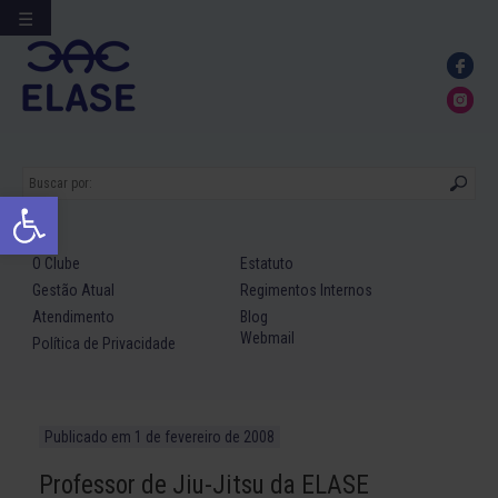
☰
Ir
para
conteúdo
Abrir a barra de ferramentas
O Clube
Estatuto
Gestão Atual
Regimentos Internos
Atendimento
Blog
Webmail
Política de Privacidade
Publicado em
1 de fevereiro de 2008
Professor de Jiu-Jitsu da ELASE