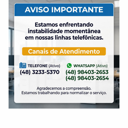
A promoção da taxa de adesão foi prorrogada
até dia 31 de Agosto.
31 de julho de 2026
Dia dos Pais é na ELASE, venha se divertir com
a gente.
31 de julho de 2026
Venha para a Feijoada na ELASE.
31 de julho de 2026
Alteração no Regimento do Campo de Futebol
Suíço.
23 de julho de 2026
O Torneio de Duplas Masculinas ELASE
PróTênis 2026 está chegando.