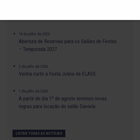
19 de julho de 2026
Venha para o Happy Hour na ELASE.
14 de julho de 2026
Abertura de Reservas para os Salões de Festas
– Temporada 2027
2 de julho de 2026
Venha curtir a Festa Julina da ELASE.
1 de julho de 2026
A partir do dia 1º de agosto teremos novas
regras para locação do salão Daniela.
LISTAR TODAS AS NOTÍCIAS