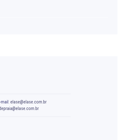
-mail:
elase@elase.com.br
depraia@elase.com.br