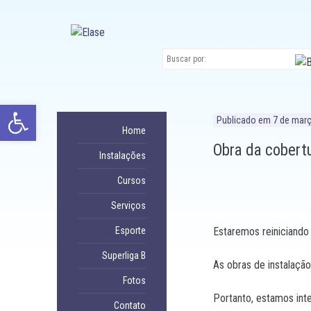
Ir
para
conteúdo
Abrir a barra de ferramentas
Publicado em
7 de mar
Home
Obra da cobertu
Instalações
Cursos
Serviços
Esporte
Estaremos reiniciando 
Superliga B
As obras de instalação
Fotos
Portanto, estamos inte
Contato