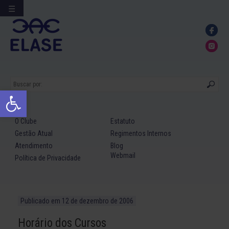
☰
Ir
para
conteúdo
Abrir a barra de ferramentas
O Clube
Estatuto
Gestão Atual
Regimentos Internos
Atendimento
Blog
Webmail
Política de Privacidade
Publicado em
12 de dezembro de 2006
Horário dos Cursos