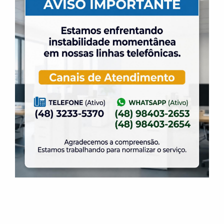
Cursos
Professor
Início do
Retorno das
(a)
Recesso
aulas
Adaptação ao
Luiz
23.12.06
16.01.07
Meio Líquido
Balé
Fátima
16.12.06
23.02.07