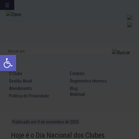
☰
Ir
para
conteúdo
Abrir a barra de ferramentas
O Clube
Estatuto
Gestão Atual
Regimentos Internos
Atendimento
Blog
Webmail
Política de Privacidade
Publicado em
9 de novembro de 2025
Hoje é o Dia Nacional dos Clubes