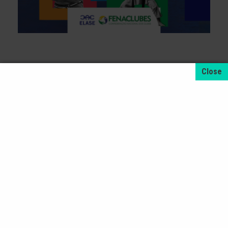
+ NOTÍCIAS
4 de agosto de 2026
A promoção da taxa de adesão foi prorrogada
até dia 31 de Agosto.
31 de julho de 2026
Dia dos Pais é na ELASE, venha se divertir com
a gente.
31 de julho de 2026
Venha para a Feijoada na ELASE.