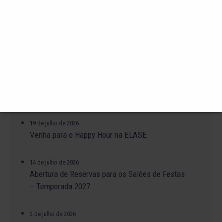
31 de julho de 2026
Alteração no Regimento do Campo de Futebol
Suíço.
23 de julho de 2026
O Torneio de Duplas Masculinas ELASE
PróTênis 2026 está chegando.
19 de julho de 2026
Venha para o Happy Hour na ELASE.
14 de julho de 2026
Abertura de Reservas para os Salões de Festas
– Temporada 2027
2 de julho de 2026