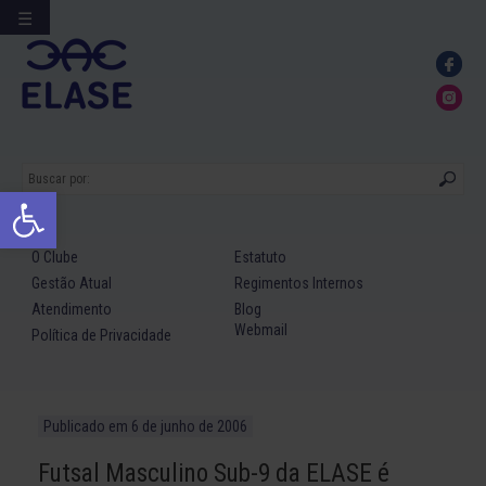
☰
Ir
para
conteúdo
Abrir a barra de ferramentas
O Clube
Estatuto
Gestão Atual
Regimentos Internos
Atendimento
Blog
Webmail
Política de Privacidade
Publicado em
6 de junho de 2006
Futsal Masculino Sub-9 da ELASE é