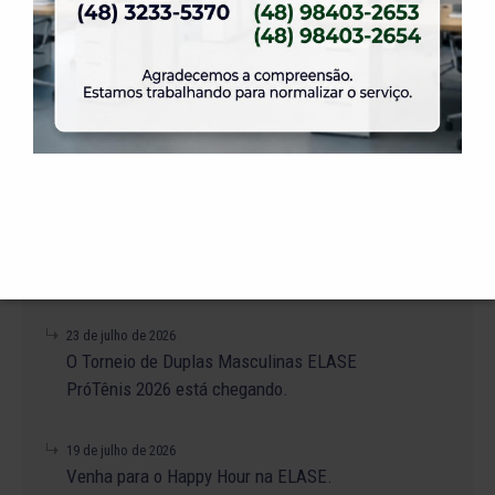
31 de julho de 2026
Dia dos Pais é na ELASE, venha se divertir com
a gente.
31 de julho de 2026
Venha para a Feijoada na ELASE.
31 de julho de 2026
Alteração no Regimento do Campo de Futebol
Suíço.
23 de julho de 2026
O Torneio de Duplas Masculinas ELASE
PróTênis 2026 está chegando.
19 de julho de 2026
Venha para o Happy Hour na ELASE.