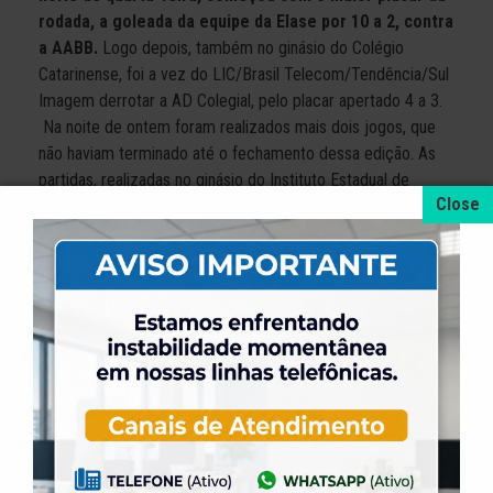
rodada, a goleada da equipe da Elase por 10 a 2, contra
a AABB.
Logo depois, também no ginásio do Colégio
Catarinense, foi a vez do LIC/Brasil Telecom/Tendência/Sul
Imagem derrotar a AD Colegial, pelo placar apertado 4 a 3.
Na noite de ontem foram realizados mais dois jogos, que
não haviam terminado até o fechamento dessa edição. As
partidas, realizadas no ginásio do Instituto Estadual de
Educação, foram pela categoria sub-11, entre ADIEE e Elase
e pela sub-17, entre ADIEE e Palhoça Futsal.
+ NOTÍCIAS
4 de agosto de 2026
A promoção da taxa de adesão foi prorrogada
até dia 31 de Agosto.