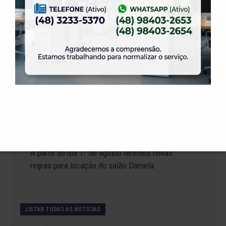
19 de julho de 2026
Venha para o Happy Hour na ELASE.
14 de julho de 2026
Abertura de Reservas para os Salões de Festas
– Temporada 2027
2 de julho de 2026
Venha curtir a Festa Julina da ELASE.
1 de julho de 2026
A partir do dia 1º de agosto teremos novas
regras para locação do salão Daniela.
LISTAR TODAS AS NOTÍCIAS