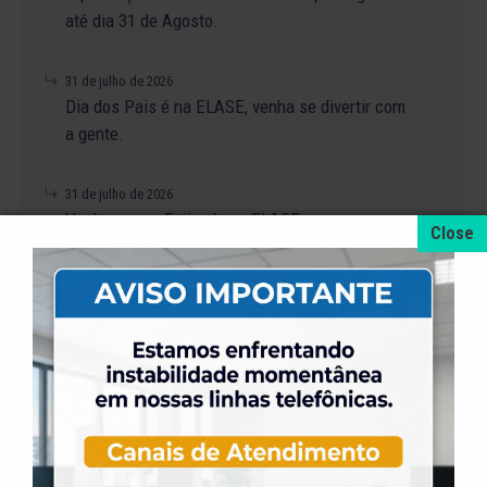
até dia 31 de Agosto.
31 de julho de 2026
Dia dos Pais é na ELASE, venha se divertir com
a gente.
31 de julho de 2026
Venha para a Feijoada na ELASE.
31 de julho de 2026
Alteração no Regimento do Campo de Futebol
Suíço.
23 de julho de 2026
O Torneio de Duplas Masculinas ELASE
PróTênis 2026 está chegando.