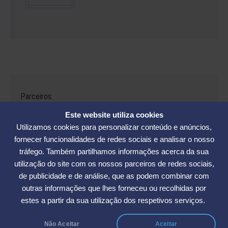
Parceiros:
Este website utiliza cookies
Utilizamos cookies para personalizar conteúdo e anúncios,
fornecer funcionalidades de redes sociais e analisar o nosso
tráfego. Também partilhamos informações acerca da sua
Avenida César Seara, 560 - Florianópolis | Telefones: (48) 3234-2986
utilização do site com os nossos parceiros de redes sociais,
- (48) 3234-2089 - (48) 3233-5370. | E-mail:
elase@elase.com.br
de publicidade e de análise, que as podem combinar com
Sede de Praia: Rua Elke Hering, 70, Barra da Lagoa - Florianópolis |
outras informações que lhes forneceu ou recolhidas por
Telefone 48 3365-5789 | E-mail:
sedepraia@elase.com.br
estes a partir da sua utilização dos respetivos serviços.
Não Aceitar
Aceitar