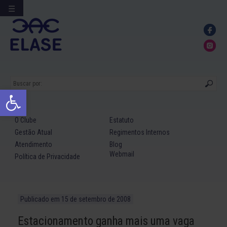
☰
Ir
para
conteúdo
Abrir a barra de ferramentas
O Clube
Estatuto
Gestão Atual
Regimentos Internos
Atendimento
Blog
Webmail
Política de Privacidade
Publicado em
15 de setembro de 2008
Estacionamento ganha mais uma vaga