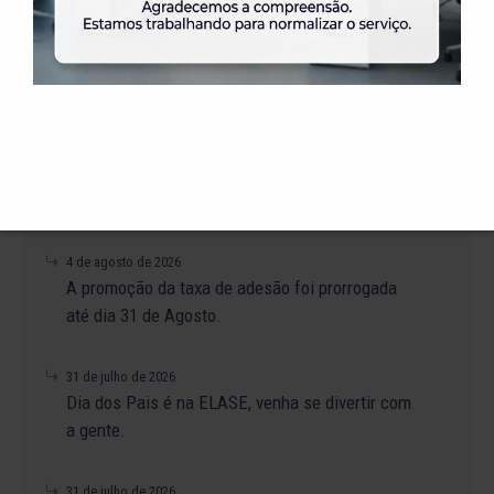
C
Roseli
Elza
Leite
Beckhauser
D
Marga
Couto
Celen
Izes
E
Rosa
Graça
Hélio
Neide
+ NOTÍCIAS
4 de agosto de 2026
A promoção da taxa de adesão foi prorrogada
até dia 31 de Agosto.
31 de julho de 2026
Dia dos Pais é na ELASE, venha se divertir com
a gente.
31 de julho de 2026