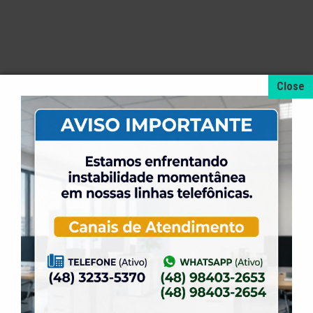
2º
Grupo
1º lugar
lugar
3º lugar
Abacaxi
Dalva
Dalva
A
Zanchetta
Shiley
Sardá
Scheneide
B
Sônia
Neuza
Manaus
Marilde
Lucia