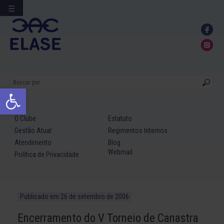
☰
Ir
para
conteúdo
Abrir a barra de ferramentas
O Clube
Estatuto
Gestão Atual
Regimentos Internos
Atendimento
Blog
Webmail
Política de Privacidade
Publicado em
26 de setembro de 2006
Encerramento do V Torneio de Canastra