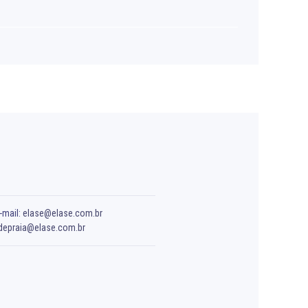
-mail:
elase@elase.com.br
depraia@elase.com.br