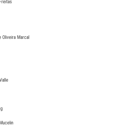
reitas
cas John
Oliveira Marcal
i Bellei
Valle
rdo Burg
Mucelin