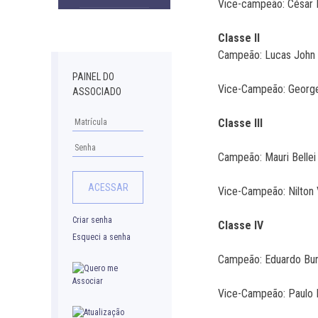
Vice-campeão: César F
Downloads
Classe II
Campeão: Lu
PAINEL DO
Vice-Campeão: George 
ASSOCIADO
Classe III
Campeão: Maur
Vice-Campeão: Nilton 
Criar senha
Classe IV
Esqueci a senha
Campeão: Edua
Vice-Campeão: Paulo 