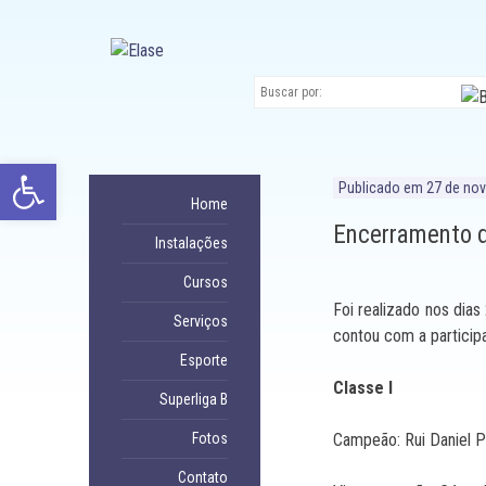
Ir
para
conteúdo
Abrir a barra de ferramentas
Publicado em
27 de no
Home
Encerramento d
Instalações
Cursos
Foi realizado nos dia
Serviços
contou com a particip
Esporte
Classe I
Superliga B
Fotos
Campeão: Rui Daniel 
Contato