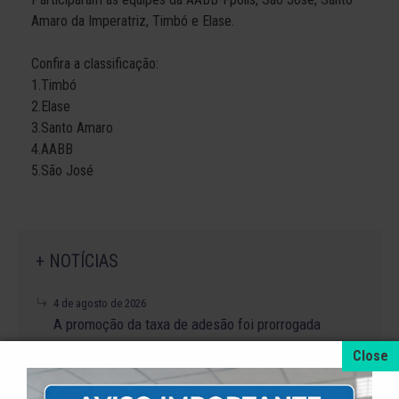
Amaro da Imperatriz, Timbó e Elase.
Confira a classificação:
1.Timbó
2.Elase
3.Santo Amaro
4.AABB
5.São José
+ NOTÍCIAS
4 de agosto de 2026
A promoção da taxa de adesão foi prorrogada
até dia 31 de Agosto.
31 de julho de 2026