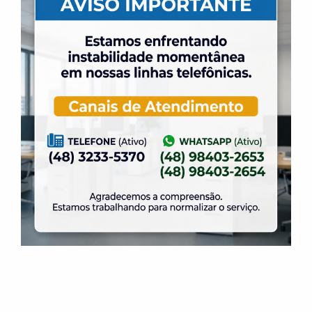
Dia dos Pais é na ELASE, venha se divertir com
a gente.
31 de julho de 2026
Venha para a Feijoada na ELASE.
31 de julho de 2026
Alteração no Regimento do Campo de Futebol
Suíço.
23 de julho de 2026
O Torneio de Duplas Masculinas ELASE
PróTênis 2026 está chegando.
19 de julho de 2026
Venha para o Happy Hour na ELASE.