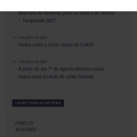
14 de julho de 2026
Abertura de Reservas para os Salões de Festas
– Temporada 2027
2 de julho de 2026
Venha curtir a Festa Julina da ELASE.
1 de julho de 2026
A partir do dia 1º de agosto teremos novas
regras para locação do salão Daniela.
LISTAR TODAS AS NOTÍCIAS
PAINEL DO
ASSOCIADO