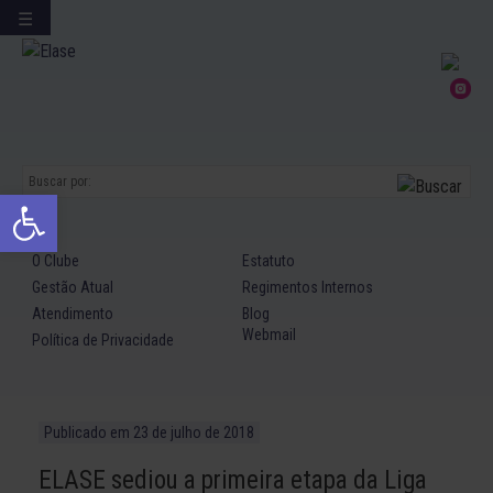
☰
Ir
para
conteúdo
Abrir a barra de ferramentas
O Clube
Estatuto
Gestão Atual
Regimentos Internos
Atendimento
Blog
Webmail
Política de Privacidade
Publicado em
23 de julho de 2018
ELASE sediou a primeira etapa da Liga