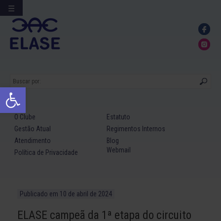
☰
Ir
para
conteúdo
Abrir a barra de ferramentas
O Clube
Estatuto
Gestão Atual
Regimentos Internos
Atendimento
Blog
Webmail
Política de Privacidade
Publicado em
10 de abril de 2024
ELASE campeã da 1ª etapa do circuito