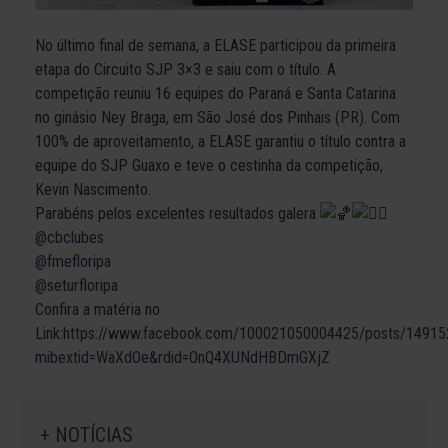
No último final de semana, a ELASE participou da primeira
etapa do Circuito SJP 3×3 e saiu com o título. A
competição reuniu 16 equipes do Paraná e Santa Catarina
no ginásio Ney Braga, em São José dos Pinhais (PR). Com
100% de aproveitamento, a ELASE garantiu o título contra a
equipe do SJP Guaxo e teve o cestinha da competição,
Kevin Nascimento.
Parabéns pelos excelentes resultados galera
@cbclubes
@fmefloripa
@seturfloripa
Confira a matéria no
Link:
https://www.facebook.com/100021050004425/posts/1491
mibextid=WaXdOe&rdid=OnQ4XUNdHBDmGXjZ
+ NOTÍCIAS