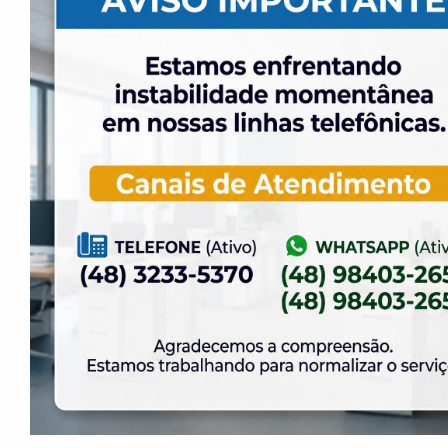
O Torneio de Duplas Masculinas ELASE
PróTênis 2026 está chegando.
19 de julho de 2026
Venha para o Happy Hour na ELASE.
14 de julho de 2026
Abertura de Reservas para os Salões de Festas
– Temporada 2027
2 de julho de 2026
Venha curtir a Festa Julina da ELASE.
1 de julho de 2026
A partir do dia 1º de agosto teremos novas
regras para locação do salão Daniela.