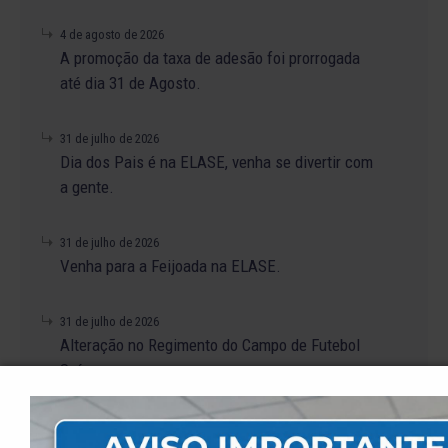
4 de agosto de 2026
A promoção da taxa de adesão foi prorrogada
até dia 31 de Agosto.
31 de julho de 2026
Dia dos Pais é na ELASE, venha se divertir com
a gente.
31 de julho de 2026
Venha para a Feijoada na ELASE.
31 de julho de 2026
Alteração no Regimento do Campo de Futebol
Suíço.
23 de julho de 2026