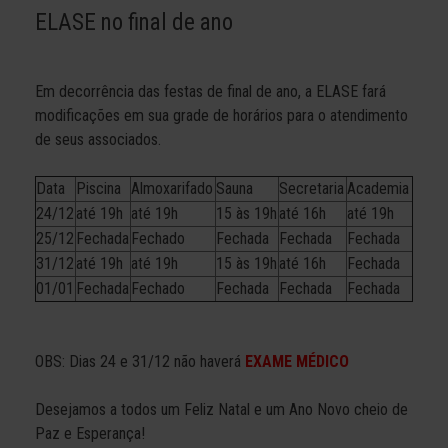
ELASE no final de ano
Em decorrência das festas de final de ano, a ELASE fará
modificações em sua grade de horários para o atendimento
de seus associados.
Data
Piscina
Almoxarifado
Sauna
Secretaria
Academia
24/12
até 19h
até 19h
15 às 19h
até 16h
até 19h
25/12
Fechada
Fechado
Fechada
Fechada
Fechada
31/12
até 19h
até 19h
15 às 19h
até 16h
Fechada
01/01
Fechada
Fechado
Fechada
Fechada
Fechada
OBS: Dias 24 e 31/12 não haverá
EXAME MÉDICO
Desejamos a todos um Feliz Natal e um Ano Novo cheio de
Paz e Esperança!