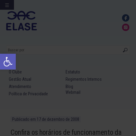
☰
Ir
para
conteúdo
Abrir a barra de ferramentas
O Clube
Estatuto
Gestão Atual
Regimentos Internos
Atendimento
Blog
Webmail
Política de Privacidade
Publicado em
17 de dezembro de 2008
Confira os horários de funcionamento da