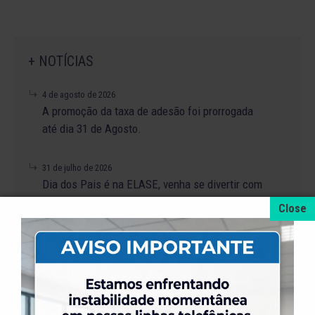
+ NOTÍCIAS
4 de agosto de 2026
A promoção da taxa de adesão foi prorrogada
até dia 31 de Agosto.
31 de julho de 2026
Dia dos Pais é na ELASE, venha se divertir com
a gente.
31 de julho de 2026
Venha para a Feijoada na ELASE.
31 de julho de 2026
Alteração no Regimento do Campo de Futebol