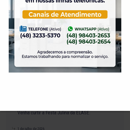
Suíço.
23 de julho de 2026
O Torneio de Duplas Masculinas ELASE
PróTênis 2026 está chegando.
19 de julho de 2026
Venha para o Happy Hour na ELASE.
14 de julho de 2026
Abertura de Reservas para os Salões de Festas
– Temporada 2027
2 de julho de 2026
Venha curtir a Festa Julina da ELASE.
1 de julho de 2026