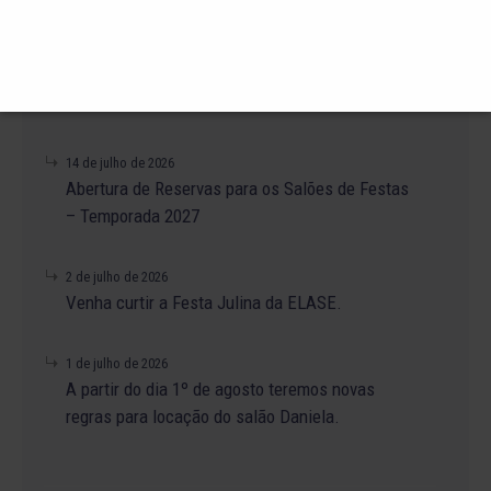
PróTênis 2026 está chegando.
19 de julho de 2026
Venha para o Happy Hour na ELASE.
14 de julho de 2026
Abertura de Reservas para os Salões de Festas
– Temporada 2027
2 de julho de 2026
Venha curtir a Festa Julina da ELASE.
1 de julho de 2026
A partir do dia 1º de agosto teremos novas
regras para locação do salão Daniela.