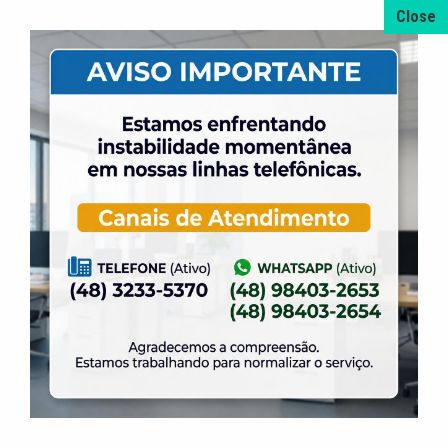
4 de agosto de 2026
A promoção da taxa de adesão foi prorrogada
até dia 31 de Agosto.
31 de julho de 2026
Dia dos Pais é na ELASE, venha se divertir com
a gente.
31 de julho de 2026
Venha para a Feijoada na ELASE.
31 de julho de 2026
Alteração no Regimento do Campo de Futebol
Suíço.
23 de julho de 2026
O Torneio de Duplas Masculinas ELASE