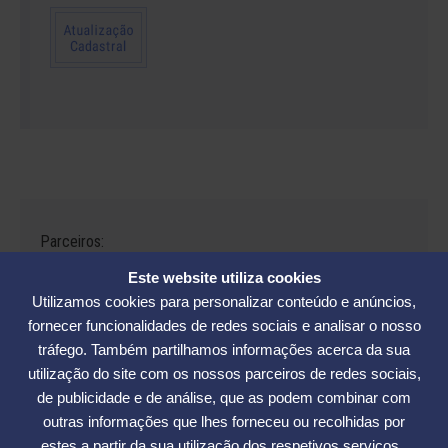
Parceiros:
Este website utiliza cookies
Utilizamos cookies para personalizar conteúdo e anúncios,
fornecer funcionalidades de redes sociais e analisar o nosso
tráfego. Também partilhamos informações acerca da sua
Avenida César Seara, 560 - Florianópolis | Telefones: (48) 3234-2986
utilização do site com os nossos parceiros de redes sociais,
- (48) 3234-2089 - (48) 3233-5370. | E-mail:
elase@elase.com.br
de publicidade e de análise, que as podem combinar com
Sede de Praia: Rua Elke Hering, 70, Barra da Lagoa - Florianópolis |
outras informações que lhes forneceu ou recolhidas por
Telefone 48 3365-5789 | E-mail:
sedepraia@elase.com.br
estes a partir da sua utilização dos respetivos serviços.