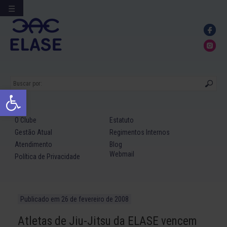
☰
Ir
para
conteúdo
Abrir a barra de ferramentas
O Clube
Estatuto
Gestão Atual
Regimentos Internos
Atendimento
Blog
Webmail
Política de Privacidade
Publicado em
26 de fevereiro de 2008
Atletas de Jiu-Jitsu da ELASE vencem