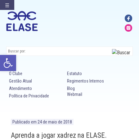
☰
Ir
para
conteúdo
Abrir a barra de ferramentas
O Clube
Estatuto
Gestão Atual
Regimentos Internos
Atendimento
Blog
Webmail
Política de Privacidade
Publicado em
24 de maio de 2018
Aprenda a jogar xadrez na ELASE.