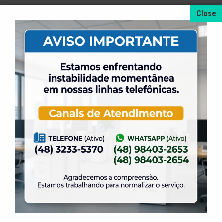
Turmas:6 alunos
Disponibilidade: Manhã/Tarde / Noite
Níveis Disponíveis: Basic, Low Intermediate, High
Intermediate, Low Advanced, High Advanced
ADVANCED CONVERSATION
Comprehension process set as a pathway of
communication; in a native form.
Available / Low Advanced / High Advanced
Open Group
Student Interview Required