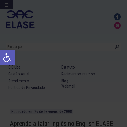
☰
Ir
para
conteúdo
Abrir a barra de ferramentas
O Clube
Estatuto
Gestão Atual
Regimentos Internos
Atendimento
Blog
Webmail
Política de Privacidade
Publicado em
26 de fevereiro de 2008
Aprenda a falar inglês no English ELASE