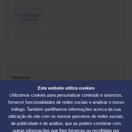
Parceiros:
Este website utiliza cookies
Utilizamos cookies para personalizar conteúdo e anúncios,
fornecer funcionalidades de redes sociais e analisar o nosso
tráfego. Também partilhamos informações acerca da sua
Avenida César Seara, 560 - Florianópolis | Telefones: (48) 3234-2986
utilização do site com os nossos parceiros de redes sociais,
- (48) 3234-2089 - (48) 3233-5370. | E-mail:
elase@elase.com.br
de publicidade e de análise, que as podem combinar com
Sede de Praia: Rua Elke Hering, 70, Barra da Lagoa - Florianópolis |
outras informações que lhes forneceu ou recolhidas por
Telefone 48 3365-5789 | E-mail:
sedepraia@elase.com.br