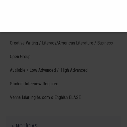
ADVANCED WRITING
Academic techniques as a way to polish off either your
professional, or personal writing.
Creative Writing / Literacy/American Literature / Business
Open Group
Available / Low Advanced / High Advanced
Student Interview Required
Venha falar inglês com o Enghish ELASE
+ NOTÍCIAS