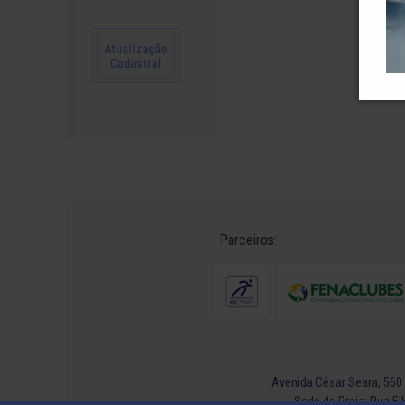
Parceiros:
Avenida César Seara, 560 -
Sede de Praia: Rua Elk