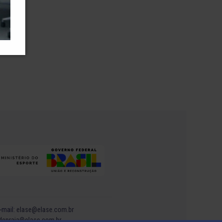
-mail:
elase@elase.com.br
depraia@elase.com.br