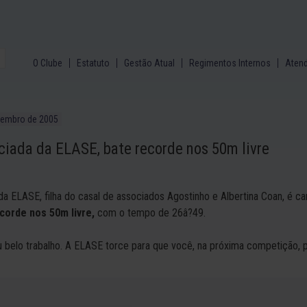
O Clube
Estatuto
Gestão Atual
Regimentos Internos
Aten
vembro de 2005
ciada da ELASE, bate recorde nos 50m livre
 da ELASE, filha do casal de associados Agostinho e Albertina Coan, é
corde nos 50m livre,
com o tempo de
26â?
49
.
u belo trabalho. A ELASE torce para que você, na próxima competição, 