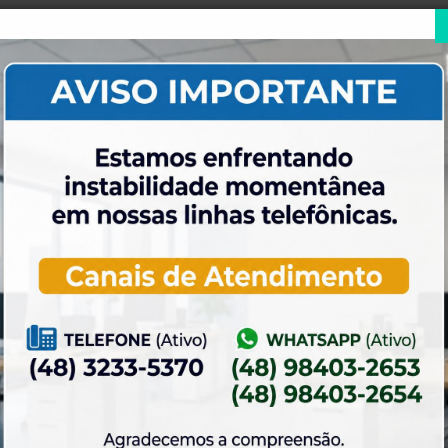
31 de julho de 2026
xa de adesão foi
Dia dos Pais é na ELASE, venha se
a 31 de Agosto.
divertir com a gente.
23 de julho de 2026
gimento do Campo de
O Torneio de Duplas Masculinas ELA
PróTênis 2026 está chegando.
2 de julho de 2026
rvas para os Salões de
Venha curtir a Festa Julina da ELASE.
ada 2027
CIAS