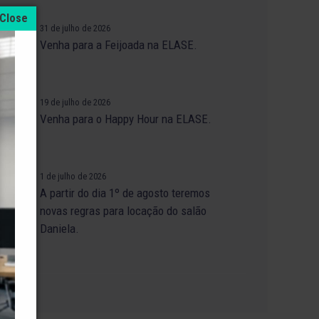
31 de julho de 2026
Venha para a Feijoada na ELASE.
19 de julho de 2026
SE
Venha para o Happy Hour na ELASE.
1 de julho de 2026
A partir do dia 1º de agosto teremos
novas regras para locação do salão
Daniela.