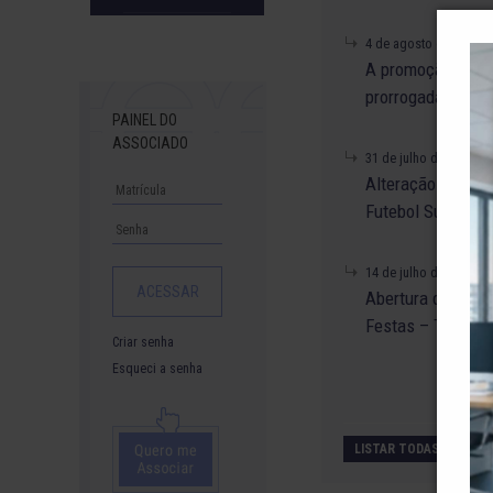
Downloads
4 de agosto de 2026
A promoção da ta
prorrogada até di
PAINEL DO
ASSOCIADO
31 de julho de 2026
Alteração no Re
Futebol Suíço.
14 de julho de 2026
Abertura de Rese
Festas – Tempor
Criar senha
Esqueci a senha
LISTAR TODAS AS NOTÍ