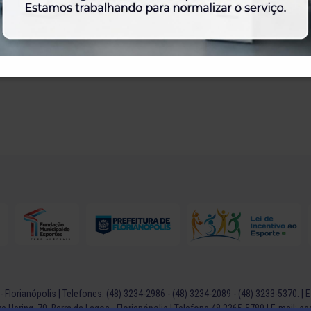
 Florianópolis | Telefones: (48) 3234-2986 - (48) 3234-2089 - (48) 3233-5370. | E
e Hering, 70, Barra da Lagoa - Florianópolis | Telefone 48 3365-5789 | E-mail:
se