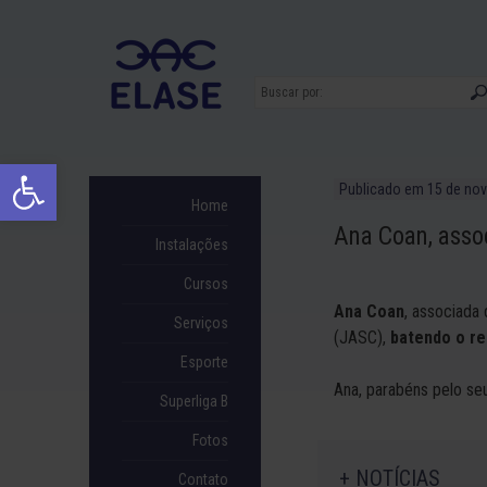
Ir
para
conteúdo
Abrir a barra de ferramentas
Publicado em
15 de no
Home
Ana Coan, asso
Instalações
Cursos
Ana Coan
, associada
Serviços
(JASC),
batendo o re
Esporte
Ana, parabéns pelo se
Superliga B
Fotos
+ NOTÍCIAS
Contato