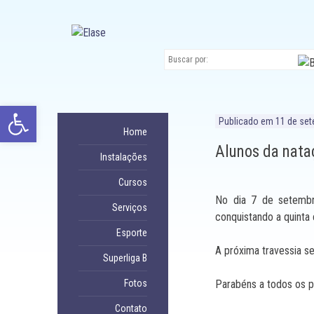
Ir
para
conteúdo
Abrir a barra de ferramentas
Publicado em
11 de se
Home
Alunos da nata
Instalações
Cursos
No dia 7 de setembr
Serviços
conquistando a quinta
Esporte
A próxima travessia se
Superliga B
Fotos
Parabéns a todos os pa
Contato