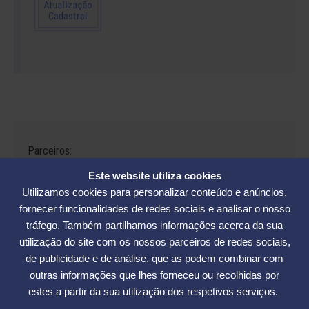
Parceiros:
Este website utiliza cookies
Utilizamos cookies para personalizar conteúdo e anúncios,
fornecer funcionalidades de redes sociais e analisar o nosso
tráfego. Também partilhamos informações acerca da sua
Avenida César Seara, 560 - Florianópolis | Telefones: (48) 3234-2986
utilização do site com os nossos parceiros de redes sociais,
- (48) 3234-2089 - (48) 3233-5370. | E-mail:
elase@elase.com.br
de publicidade e de análise, que as podem combinar com
Sede de Praia: Rua Elke Hering, 70, Barra da Lagoa - Florianópolis |
outras informações que lhes forneceu ou recolhidas por
Telefone 48 3365-5789 | E-mail:
sedepraia@elase.com.br
estes a partir da sua utilização dos respetivos serviços.