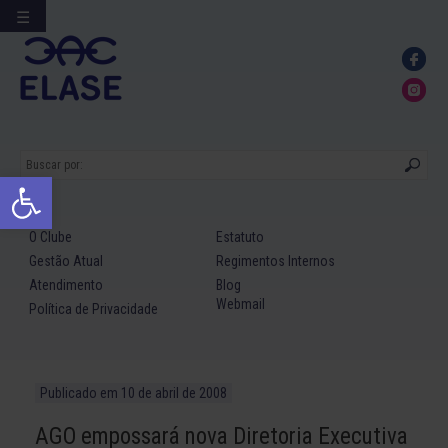
☰
Ir
para
conteúdo
Abrir a barra de ferramentas
O Clube
Estatuto
Gestão Atual
Regimentos Internos
Atendimento
Blog
Webmail
Política de Privacidade
Publicado em
10 de abril de 2008
AGO empossará nova Diretoria Executiva