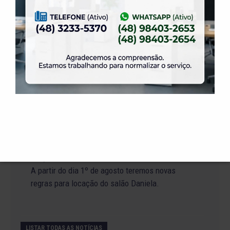
19 de julho de 2026
Venha para o Happy Hour na ELASE.
14 de julho de 2026
Abertura de Reservas para os Salões de Festas
– Temporada 2027
2 de julho de 2026
Venha curtir a Festa Julina da ELASE.
1 de julho de 2026
A partir do dia 1º de agosto teremos novas
regras para locação do salão Daniela.
LISTAR TODAS AS NOTÍCIAS