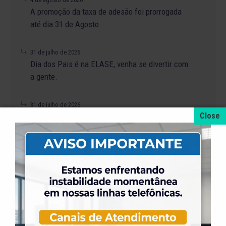
A promoção da taxa de adesão foi prorrogada
até dia 31 de Agosto.
31 de julho de 2026
Dia dos Pais é na ELASE, venha se divertir com
a gente.
31 de julho de 2026
Venha para a Feijoada na ELASE.
31 de julho de 2026
Alteração no Regimento do Campo de Futebol
Suíço.
23 de julho de 2026
O Torneio de Duplas Masculinas ELASE
PróTênis 2026 está chegando.