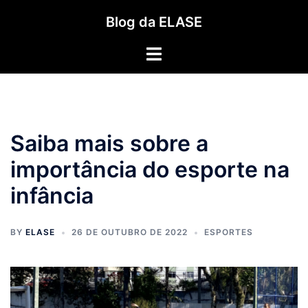
Pular
Blog da ELASE
para
o
Toggle
conteúdo
menu
Saiba mais sobre a
importância do esporte na
infância
BY
ELASE
26 DE OUTUBRO DE 2022
ESPORTES