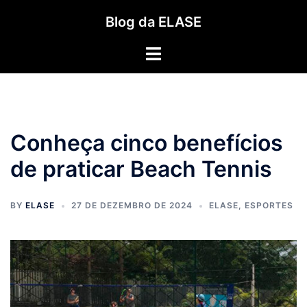
Pular
Blog da ELASE
para
o
Toggle
conteúdo
menu
Conheça cinco benefícios
de praticar Beach Tennis
BY
ELASE
27 DE DEZEMBRO DE 2024
ELASE
,
ESPORTES