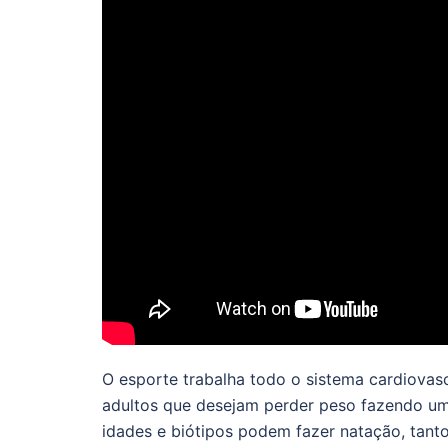
O esporte trabalha todo o sistema cardiovasc
adultos que desejam perder peso fazendo um 
idades e biótipos podem fazer natação, tanto 