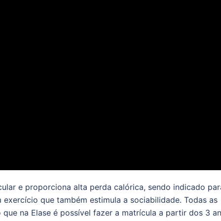
ular e proporciona alta perda calórica, sendo indicado par
exercício que também estimula a sociabilidade. Todas as
que na Elase é possível fazer a matrícula a partir dos 3 a