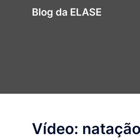
Pular
Blog da ELASE
para
o
conteúdo
Vídeo: natação