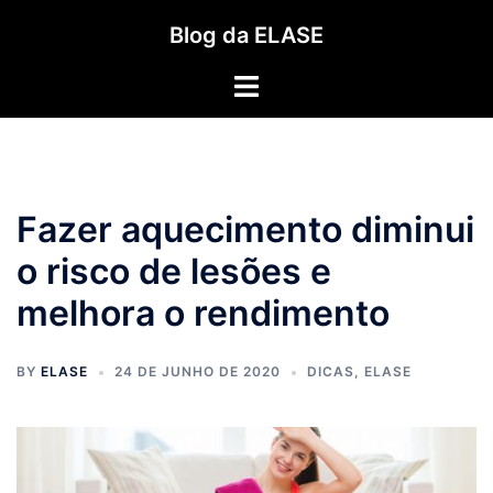
Pular
Blog da ELASE
para
o
Toggle
conteúdo
menu
Fazer aquecimento diminui
o risco de lesões e
melhora o rendimento
BY
ELASE
24 DE JUNHO DE 2020
DICAS
,
ELASE