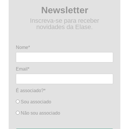
Newsletter
Inscreva-se para receber
novidades da Elase.
Nome*
Email*
É associado?*
Sou associado
Não sou associado