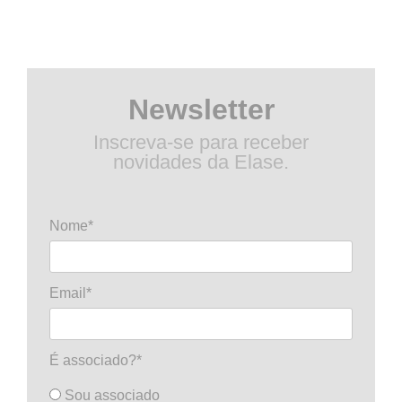
Newsletter
Inscreva-se para receber
novidades da Elase.
Nome*
Email*
É associado?*
Sou associado