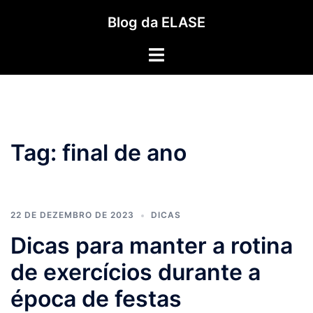
Pular
Blog da ELASE
para
o
Toggle
conteúdo
menu
Tag:
final de ano
22 DE DEZEMBRO DE 2023
DICAS
Dicas para manter a rotina
de exercícios durante a
época de festas