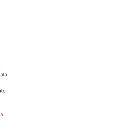
ala
nte
da