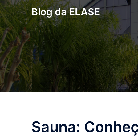
Pular
Blog da ELASE
para
o
conteúdo
Sauna: Conheç