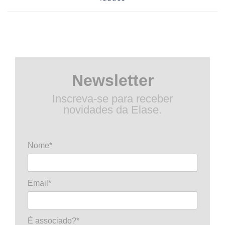
posts
Newsletter
Inscreva-se para receber
novidades da Elase.
Nome*
Email*
É associado?*