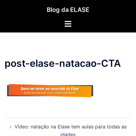
Pular
Blog da ELASE
para
o
Toggle
conteúdo
menu
post-elase-natacao-CTA
Navegação
Vídeo: natação na Elase tem aulas para todas as
de
idades