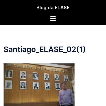
Pular
Blog da ELASE
para
o
Toggle
conteúdo
menu
Santiago_ELASE_02(1)