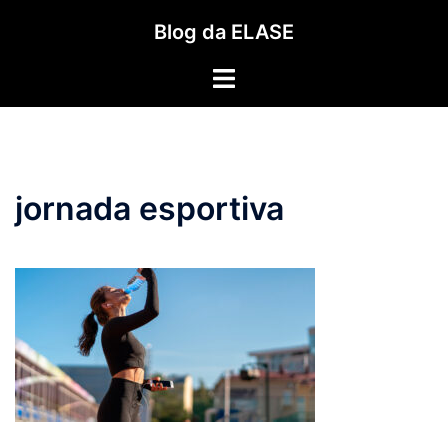
Pular
Blog da ELASE
para
o
Toggle
conteúdo
menu
jornada esportiva