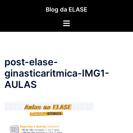
Pular
Blog da ELASE
para
o
Toggle
conteúdo
menu
post-elase-
ginasticaritmica-IMG1-
AULAS