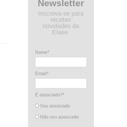
Newsletter
Inscreva-se para
receber
novidades da
Elase.
Nome*
Email*
É associado?*
Sou associado
Não sou associado