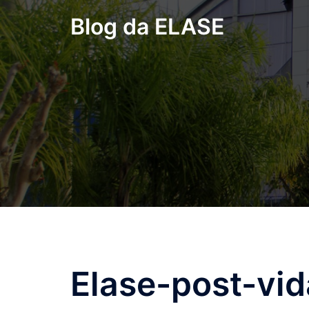
Pular
Blog da ELASE
para
o
conteúdo
Elase-post-vid