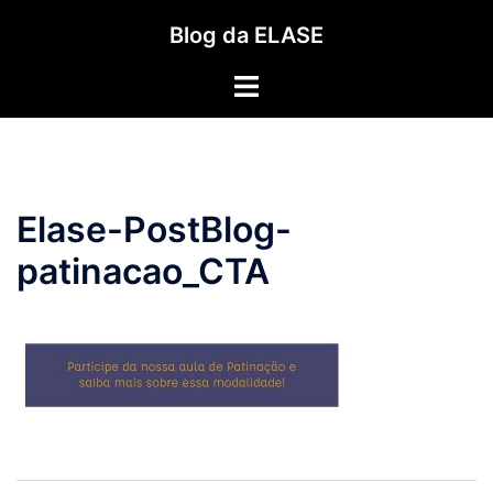
Pular
Blog da ELASE
para
o
Toggle
conteúdo
menu
Elase-PostBlog-
patinacao_CTA