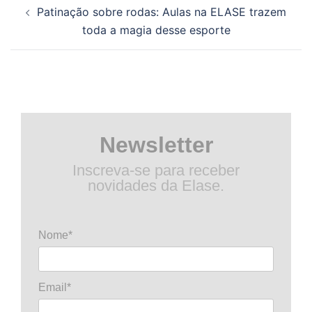
Navegação
Patinação sobre rodas: Aulas na ELASE trazem
de
toda a magia desse esporte
posts
Newsletter
Inscreva-se para receber
novidades da Elase.
Nome*
Email*