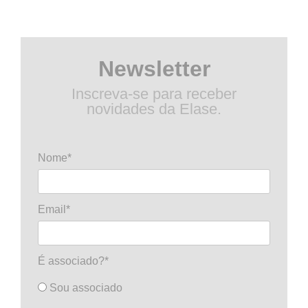
Newsletter
Inscreva-se para receber
novidades da Elase.
Nome*
Email*
É associado?*
Sou associado