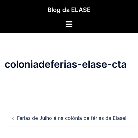
Pular
Blog da ELASE
para
o
Toggle
conteúdo
menu
coloniadeferias-elase-cta
Navegação
Férias de Julho é na colônia de férias da Elase!
de
posts