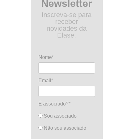
Newsletter
Inscreva-se para
receber
novidades da
Elase.
Nome*
Email*
É associado?*
Sou associado
Não sou associado