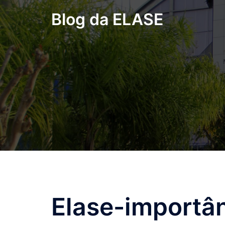
Pular
Blog da ELASE
para
o
conteúdo
Elase-importâ