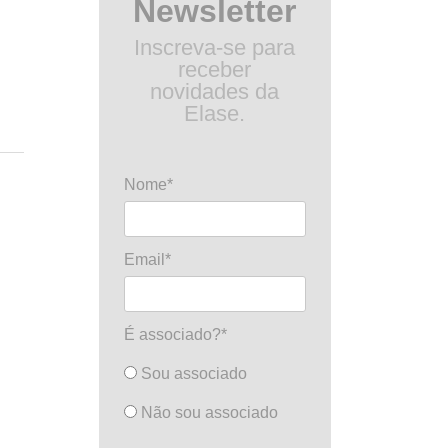
Newsletter
Inscreva-se para
receber
novidades da
Elase.
Nome*
Email*
É associado?*
Sou associado
Não sou associado