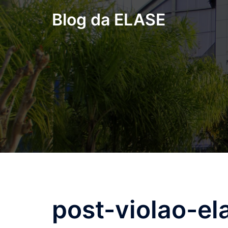
Pular
Blog da ELASE
para
o
conteúdo
post-violao-el