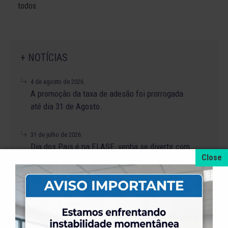
todos.
+ NOTÍCIAS
4 de agosto de 2026
A promoção da taxa de adesão foi prorrogada
até dia 31 de Agosto.
31 de julho de 2026
Dia dos Pais é na ELASE, venha se divertir com
a gente.
31 de julho de 2026
Venha para a Feijoada na ELASE.
31 de julho de 2026