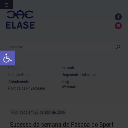
☰
Ir
para
conteúdo
Abrir a barra de ferramentas
O Clube
Estatuto
Gestão Atual
Regimentos Internos
Atendimento
Blog
Webmail
Política de Privacidade
Publicado em
20 de abril de 2006
Sucesso da semana de Páscoa do Sport