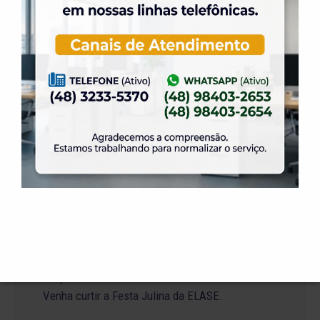
Alteração no Regimento do Campo de Futebol
Suíço.
23 de julho de 2026
O Torneio de Duplas Masculinas ELASE
PróTênis 2026 está chegando.
19 de julho de 2026
Venha para o Happy Hour na ELASE.
14 de julho de 2026
Abertura de Reservas para os Salões de Festas
– Temporada 2027
2 de julho de 2026
Venha curtir a Festa Julina da ELASE.