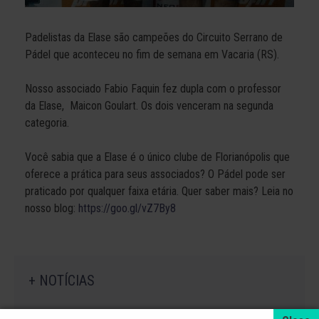
Padelistas da Elase são campeões do Circuito Serrano de
Pádel que aconteceu no fim de semana em Vacaria (RS).
Nosso associado Fabio Faquin fez dupla com o professor
da Elase, Maicon Goulart. Os dois venceram na segunda
categoria.
Você sabia que a Elase é o único clube de Florianópolis que
oferece a prática para seus associados? O Pádel pode ser
praticado por qualquer faixa etária. Quer saber mais? Leia no
nosso blog:
https://goo.gl/vZ7By8
+ NOTÍCIAS
4 de agosto de 2026