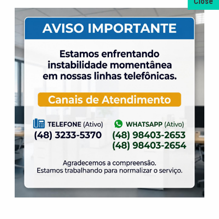
A promoção da taxa de adesão foi prorrogada
até dia 31 de Agosto.
31 de julho de 2026
Dia dos Pais é na ELASE, venha se divertir com
a gente.
31 de julho de 2026
Venha para a Feijoada na ELASE.
31 de julho de 2026
Alteração no Regimento do Campo de Futebol
Suíço.
23 de julho de 2026
O Torneio de Duplas Masculinas ELASE
PróTênis 2026 está chegando.