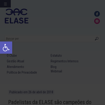
☰
Ir
para
conteúdo
Abrir a barra de ferramentas
O Clube
Estatuto
Gestão Atual
Regimentos Internos
Atendimento
Blog
Webmail
Política de Privacidade
Publicado em
26 de abril de 2018
Padelistas da ELASE são campeões do