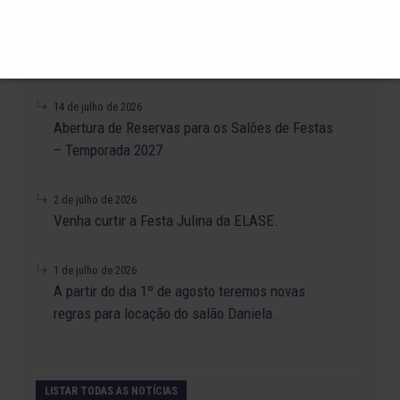
19 de julho de 2026
Venha para o Happy Hour na ELASE.
14 de julho de 2026
Abertura de Reservas para os Salões de Festas
– Temporada 2027
2 de julho de 2026
Venha curtir a Festa Julina da ELASE.
1 de julho de 2026
A partir do dia 1º de agosto teremos novas
regras para locação do salão Daniela.
LISTAR TODAS AS NOTÍCIAS