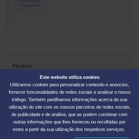
Parceiros:
Este website utiliza cookies
Utilizamos cookies para personalizar conteúdo e anúncios,
fornecer funcionalidades de redes sociais e analisar o nosso
tráfego. Também partilhamos informações acerca da sua
Avenida César Seara, 560 - Florianópolis | Telefones: (48) 3234-2986
utilização do site com os nossos parceiros de redes sociais,
- (48) 3234-2089 - (48) 3233-5370. | E-mail:
elase@elase.com.br
de publicidade e de análise, que as podem combinar com
Sede de Praia: Rua Elke Hering, 70, Barra da Lagoa - Florianópolis |
outras informações que lhes forneceu ou recolhidas por
Telefone 48 3365-5789 | E-mail:
sedepraia@elase.com.br
estes a partir da sua utilização dos respetivos serviços.