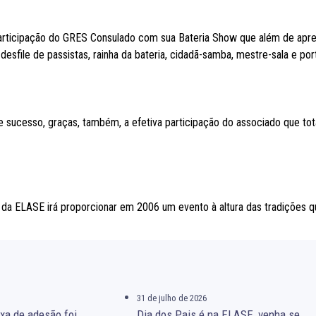
participação do GRES Consulado com sua Bateria Show que além de apre
desfile de passistas, rainha da bateria, cidadã-samba, mestre-sala e port
e sucesso, graças, também, a efetiva participação do associado que to
da ELASE irá proporcionar em 2006 um evento à altura das tradições qu
31 de julho de 2026
xa de adesão foi
Dia dos Pais é na ELASE, venha se