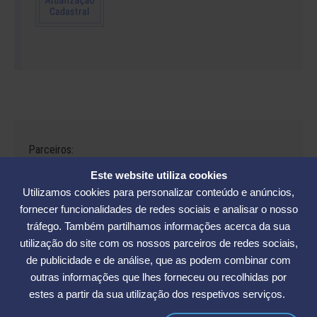
Parceiros:
Este website utiliza cookies
Utilizamos cookies para personalizar conteúdo e anúncios,
fornecer funcionalidades de redes sociais e analisar o nosso
tráfego. Também partilhamos informações acerca da sua
Avenida César Seara, 560 - Florianópolis | Telefones: (48) 3234-2986
utilização do site com os nossos parceiros de redes sociais,
- (48) 3234-2089 - (48) 3233-5370. | E-mail:
elase@elase.com.br
de publicidade e de análise, que as podem combinar com
Sede de Praia: Rua Elke Hering, 70, Barra da Lagoa - Florianópolis |
outras informações que lhes forneceu ou recolhidas por
Telefone 48 3365-5789 | E-mail:
sedepraia@elase.com.br
estes a partir da sua utilização dos respetivos serviços.