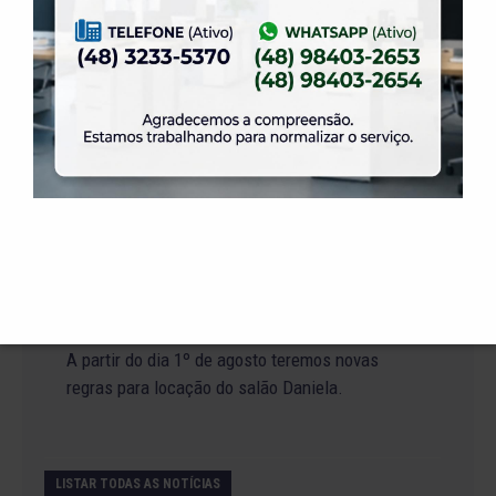
19 de julho de 2026
Venha para o Happy Hour na ELASE.
14 de julho de 2026
Abertura de Reservas para os Salões de Festas
– Temporada 2027
2 de julho de 2026
Venha curtir a Festa Julina da ELASE.
1 de julho de 2026
A partir do dia 1º de agosto teremos novas
regras para locação do salão Daniela.
LISTAR TODAS AS NOTÍCIAS