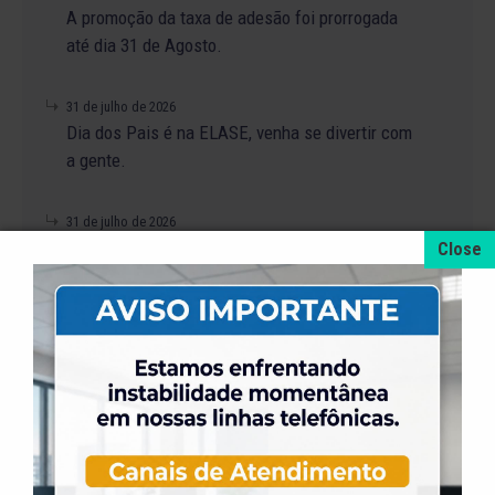
A promoção da taxa de adesão foi prorrogada
até dia 31 de Agosto.
31 de julho de 2026
Dia dos Pais é na ELASE, venha se divertir com
a gente.
31 de julho de 2026
Venha para a Feijoada na ELASE.
31 de julho de 2026
Alteração no Regimento do Campo de Futebol
Suíço.
23 de julho de 2026
O Torneio de Duplas Masculinas ELASE
PróTênis 2026 está chegando.