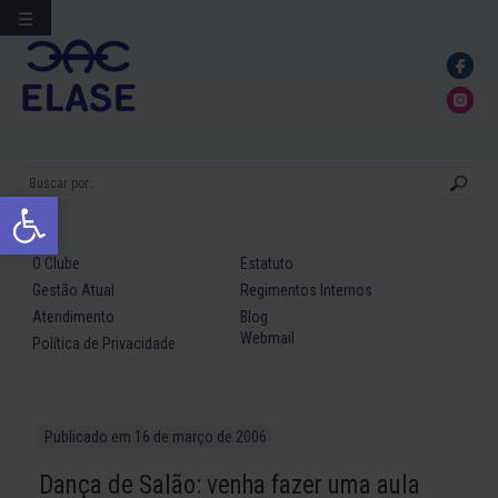
☰
Ir
para
conteúdo
Abrir a barra de ferramentas
O Clube
Estatuto
Gestão Atual
Regimentos Internos
Atendimento
Blog
Webmail
Política de Privacidade
Publicado em
16 de março de 2006
Dança de Salão: venha fazer uma aula