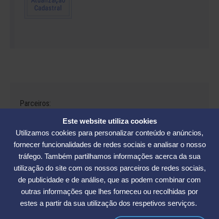
Parceiros:
Este website utiliza cookies
Utilizamos cookies para personalizar conteúdo e anúncios,
fornecer funcionalidades de redes sociais e analisar o nosso
tráfego. Também partilhamos informações acerca da sua
Avenida César Seara, 560 - Florianópolis | Telefones: (48) 3234-2986
utilização do site com os nossos parceiros de redes sociais,
- (48) 3234-2089 - (48) 3233-5370. | E-mail:
elase@elase.com.br
de publicidade e de análise, que as podem combinar com
Sede de Praia: Rua Elke Hering, 70, Barra da Lagoa - Florianópolis |
outras informações que lhes forneceu ou recolhidas por
Telefone 48 3365-5789 | E-mail:
sedepraia@elase.com.br
estes a partir da sua utilização dos respetivos serviços.