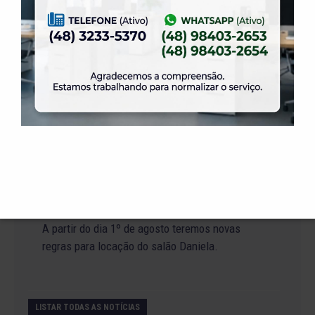
19 de julho de 2026
Venha para o Happy Hour na ELASE.
14 de julho de 2026
Abertura de Reservas para os Salões de Festas
– Temporada 2027
2 de julho de 2026
Venha curtir a Festa Julina da ELASE.
1 de julho de 2026
A partir do dia 1º de agosto teremos novas
regras para locação do salão Daniela.
LISTAR TODAS AS NOTÍCIAS