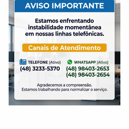
31 de julho de 2026
Dia dos Pais é na ELASE, venha se divertir com
a gente.
31 de julho de 2026
Venha para a Feijoada na ELASE.
31 de julho de 2026
Alteração no Regimento do Campo de Futebol
Suíço.
23 de julho de 2026
O Torneio de Duplas Masculinas ELASE
PróTênis 2026 está chegando.
19 de julho de 2026
Venha para o Happy Hour na ELASE.