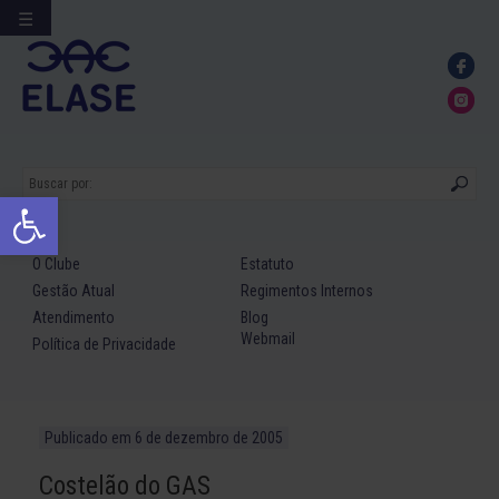
☰
Ir
para
conteúdo
Abrir a barra de ferramentas
O Clube
Estatuto
Gestão Atual
Regimentos Internos
Atendimento
Blog
Webmail
Política de Privacidade
Publicado em
6 de dezembro de 2005
Costelão do GAS